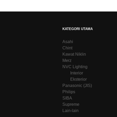
KATEGORI UTAMA
Asahi
Chint
Kawat Niklin
Merz
NVC Lighting
Interior
Eksterior
Panasonic (JIS)
Philips
SIBA
Supreme
Lain-lain