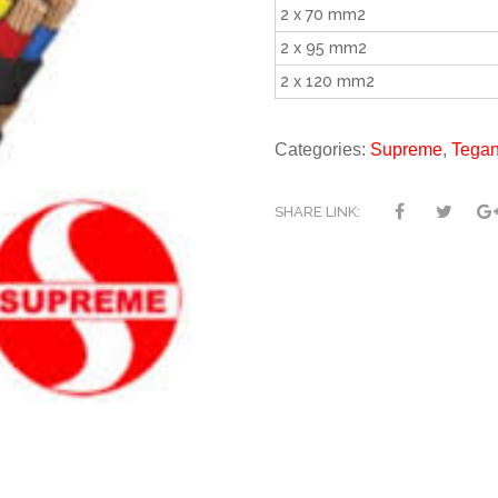
2 x 70 mm2
2 x 95 mm2
2 x 120 mm2
Categories:
Supreme
,
Tega
SHARE LINK: