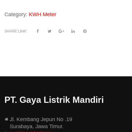
Category:
KWH Meter
SHARE LINK:
PT. Gaya Listrik Mandiri
Jl. Kembang Jepun No .19
Surabaya, Jawa Timur.