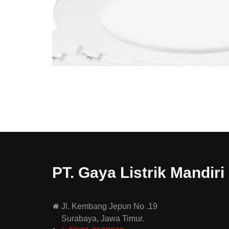
PT. Gaya Listrik Mandiri
Jl. Kembang Jepun No .19
Surabaya, Jawa Timur.