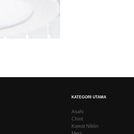
KATEGORI UTAMA
Asahi
Chint
Kawat Niklin
Merz