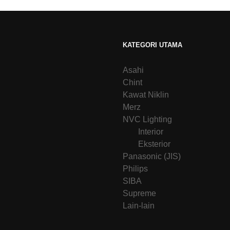
KATEGORI UTAMA
Asahi
Chint
Kawat Niklin
Merz
NVC Lighting
Interior
Eksterior
Panasonic (JIS)
Philips
SIBA
Supreme
Lain-lain