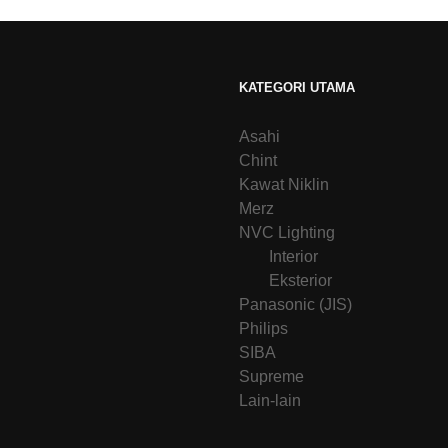
KATEGORI UTAMA
Asahi
Chint
Kawat Niklin
Merz
NVC Lighting
Interior
Eksterior
Panasonic (JIS)
Philips
SIBA
Supreme
Lain-lain